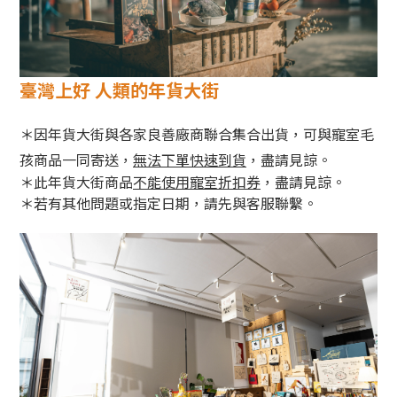
臺灣上好 人類的年貨大街
＊因年貨大街與各家良善廠商聯合集合出貨，
可與寵室毛
孩商品一同寄送，
無法下單快速到貨
，盡請見諒
。
＊此年貨大街商品
不能使用寵室折扣券
，盡請見諒。
＊若有其他問題或指定日期，請先與客服聯繫。