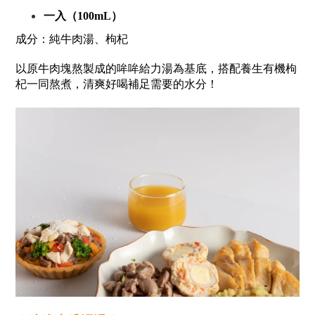
一入（100mL）
成分：純牛肉湯
、枸杞
以原牛肉塊熬製成的哞哞給力湯為基底，搭配養生有機枸
杞一同熬煮，清爽好喝補足需要的水分！