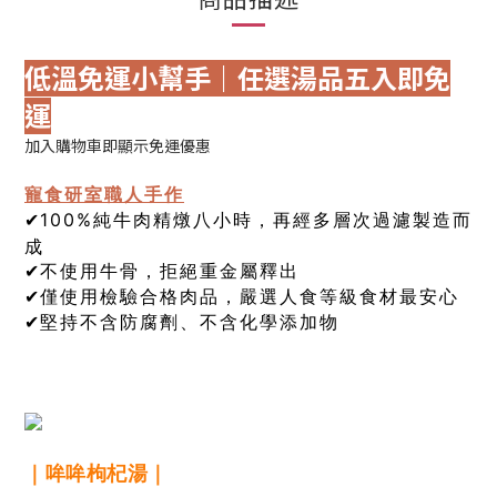
低溫免運小幫手｜任選湯品五入即免
運
加入購物車即顯示免運優惠
寵食研室職人手作
100%純牛肉精燉八小時，再經多層次過濾製造而
✔
成
不使用牛骨，拒絕重金屬釋出
✔
僅使用檢驗合格肉品，嚴選人食等級食材最安心
✔
堅持不含防腐劑、不含化學添加物
✔
｜哞哞枸杞湯｜