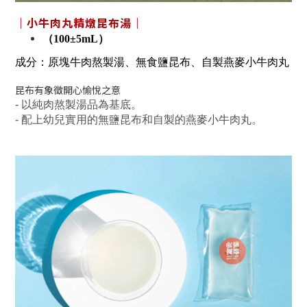
｜小牛肉丸精燉昆布湯｜
（100±5mL）
成分：原塊牛肉熬製湯
、無食鹽昆布
、自製燕麥小牛肉丸
昆布有象徵開心愉悅之意
- 以純肉熬製湯品為基底。
- 配上幼兒實用的無鹽昆布和自製的燕麥小牛肉丸
。