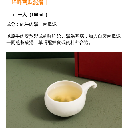
｜哞哞南瓜泥湯｜
一入（100mL）
成分：純牛肉湯
、南瓜泥
以原牛肉塊熬製成的哞哞給力湯為基底，加入自製南瓜泥
一同熬製成湯，單喝配鮮食或飼料都合適。