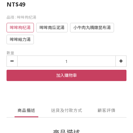
NT$49
品項
: 哞哞枸杞湯
哞哞枸杞湯
哞哞南瓜泥湯
小牛肉丸精燉昆布湯
哞哞給力湯
數量
加入購物車
商品描述
送貨及付款方式
顧客評價
商品描述