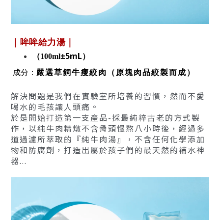
｜哞哞給力湯｜
±5mL
（100ml
）
嚴選草飼牛瘦絞肉（原塊肉品絞製而成）
成分：
解決問題是我們在實驗室所培養的習慣，然而不愛
喝水的毛孩讓人頭痛。
於是開始打造第一支產品-採最純粹古老的方式製
作，以純牛肉精燉不含骨
頭慢熬八小時後，經過多
道過濾所萃取的『純牛肉湯』，不含任何化學添加
物和防腐劑，打造出屬於孩子們的最天然的補水神
器...